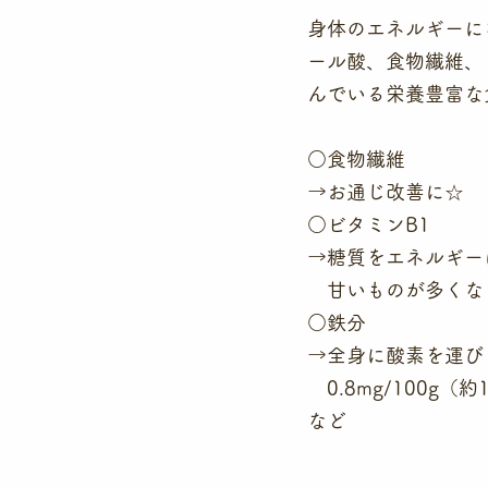
身体のエネルギーに
ール酸、食物繊維、
んでいる栄養豊富な
○食物繊維
→お通じ改善に☆
○ビタミンB1
→糖質をエネルギー
　甘いものが多くな
○鉄分
→全身に酸素を運び
　0.8mg/100g
など