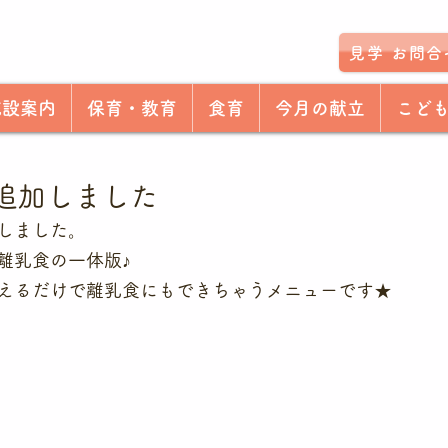
見学 お問合
施設案内
保育・教育
食育
今月の献立
こど
追加しました
しました。
離乳食の一体版♪
えるだけで離乳食にもできちゃうメニューです★