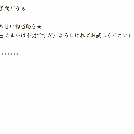
手間だなぁ…
＆甘い物省略を★
言えるかは不明ですが）よろしければお試しください♪
+++++++