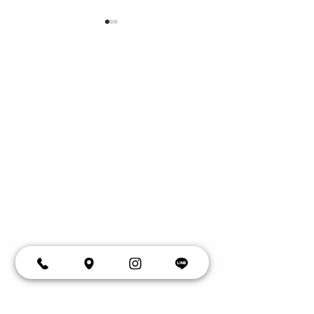
4月の献立追加
知らせ
ご入園・ご進級お
ざいます。 暖かな日差しが
降り注ぐ日が増え
5月の献立追加と食育のお
を迎えました。 
園では、先月29日
知らせ
あふれる卒園式を
度に入って、最初
入園式を執り行い
初めての園生活や
スに、お子さまの
護者の方々も期待
じておられること
す。 私たちのど
職員は「子どもの