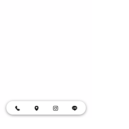
7月の献立追加と食育のお
箸の練習法につ
知らせ
ラムを追加しま