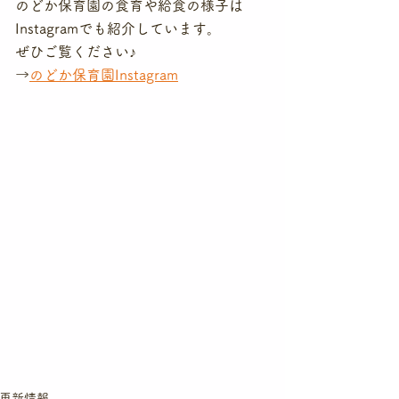
のどか保育園の食育や給食の様子は
Instagramでも紹介しています。
ぜひご覧ください♪
→
のどか保育園Instagram
更新情報