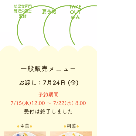
幼児食専門
TAKE
管理栄養士
​要予約
​OUT
​監修
のみ
一般販売メニュー
お渡し：7月24日 (金)
予約期間
7/15(水)12:00 ～ 7/22(水) 8:00
受付は終了しました
●
主菜
●
●
副菜
●