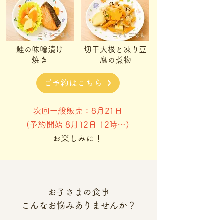
鮭の味噌漬け
切干大根と凍り豆
焼き
腐の煮物
ご予約はこちら
次回一般販売：8月21日
(予約開始 8月12日 12時～)
​お楽しみに！
お子さまの食事
​こんなお悩みありませんか？