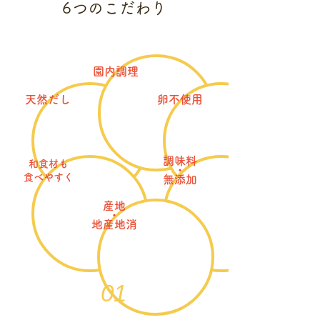
6
つのこだわり
​園内調理​
天然だし
​卵不使用
調味料
和食材も
​・
​食べやすく
無添加
産地
​・
​地産地消
01