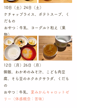
10日（土）24日（土）
ケチャップライス、ポテトスープ、く
だもの
​おやつ：牛乳、ヨーグルト和え（果
物）
12日（月
）26日（月）
御飯、わかめのみそ汁、こども肉豆
腐、そら豆のホクホクサラダ、くだも
の
​おやつ：牛乳、
夏みかんキャロットゼ
リー（体感概念：苦味）