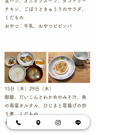
食パン、オニオンスープ、タンドリー
チキン、ごぼうときゅうりのサラダ、
くだもの
​おやつ：牛乳、おやつビビンバ
15日（木）29日（木）
御飯、だいこんとわかめのみそ汁、魚
の南蛮タルタル、ひじきと厚揚げの炒
り煮、くだもの
​おやつ：牛乳、簡単ピザ