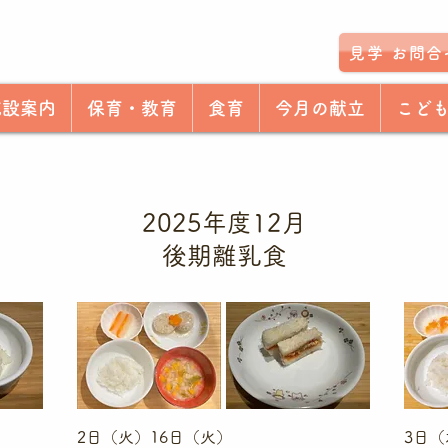
見学 お問合
施設案内
保育・教育
食育
今月の献立
こど
2025年度​12月
後期離乳食
2日（火）16日（火）
3日（