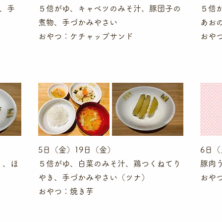
、手
５倍がゆ、キャベツのみそ汁、豚団子の
５倍
煮物、手づかみやさい
あお
​おやつ：ケチャップサンド
​お
5日（金）19日（金）
6日（
）、ほ
５倍がゆ、白菜のみそ汁、鶏つくねてり
豚肉
やき、手づかみやさい（ツナ）
​おや
​おやつ：焼き芋