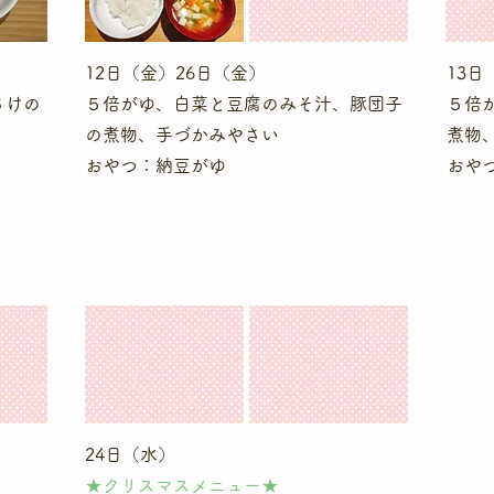
12日（金）26日（金）
13日
さけの
５倍がゆ、白菜と豆腐のみそ汁、豚団子
５倍
の煮物、手づかみやさい
煮物
おやつ：納豆がゆ
おや
24日（水）
★クリスマスメニュー★