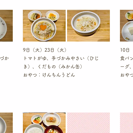
9日（火）23日（火）
10日
づか
トマトがゆ、手づかみやさい（ひじ
食パ
き）、くだもの（みかん缶）
ーグ
​おやつ：けんちんうどん
​おや