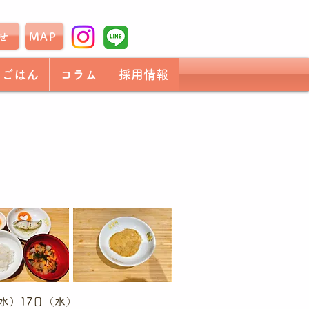
せ
MAP
もごはん
コラム
採用情報
水）17日（水）