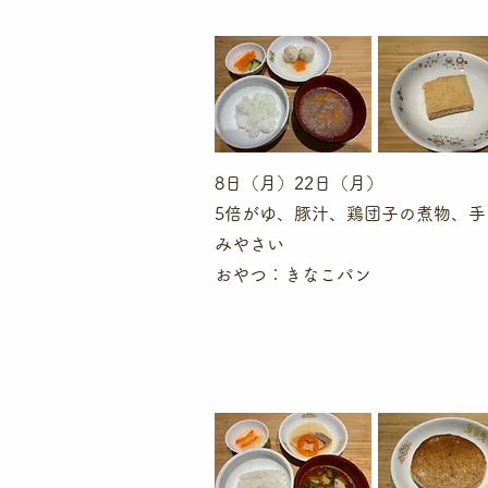
8日（月
）22日（月）
5倍がゆ、豚汁、鶏団子の煮物、手
みやさい
​おやつ：きなこパン