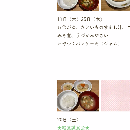
11日（木）25日（木）
５倍がゆ、さといものすまし汁、
みそ煮、手づかみやさい
​おやつ：パンケーキ（ジャム）
20日（土）
★給食試食会​★