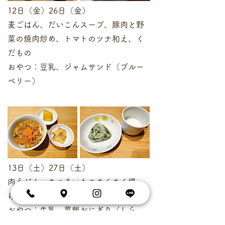
12日（金）26日（金）
麦ごはん、だいこんスープ、豚肉と野
菜の焼肉炒め、トマトのツナ和え、く
だもの
おやつ：豆乳、ジャムサンド（ブルー
ベリー）
13日（土）27日（土）
肉うどん、さつまいものさくさく揚
げ、くだもの
おやつ：牛乳、菜飯おにぎり（しら
す）