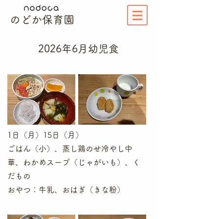
のどか保育園
2026年​6月幼児食
1日（月）15日（月）
ごはん（小）、蒸し鶏のせ冷やし中
華、わかめスープ（じゃがいも）、く
だもの
​おやつ：牛乳、おはぎ（きな粉）