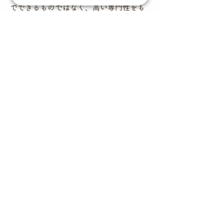
でできるものではなく、高い専門性をも
った保育者のサポートが欠かせません。
のどか保育園の職員は、乳幼児教育研究
事業への参加やキャリアアップ研修など
で高めた専門性をもって子どもとかかわ
り、遊びの中で生まれた展開のきっかけ
を見逃さず、それぞれの子どもに合った
アプローチで育ちにつなげていくよう努
めています。