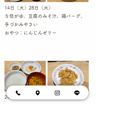
14日（火）28日（火）
５倍がゆ、豆腐のみそ汁、鶏バーグ、
手づかみやさい
おやつ：にんじんゼリー
24日（金）
５倍がゆ、キャベツのすまし汁、魚の
あおのり煮、焼きナスの煮びたし
​おやつ：マカロニきな粉