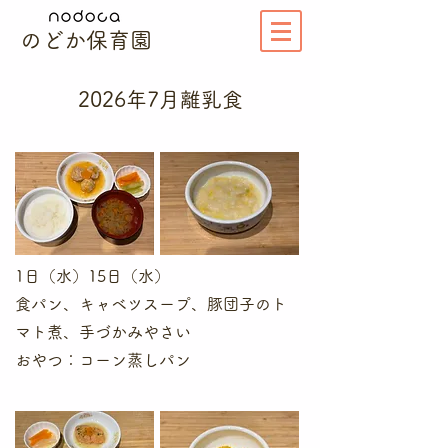
のどか保育園
2026年​7月離乳食
1日（水）15日（水）
食パン、キャベツスープ、豚団子のト
マト煮、手づかみやさい
​おやつ：コーン蒸しパン