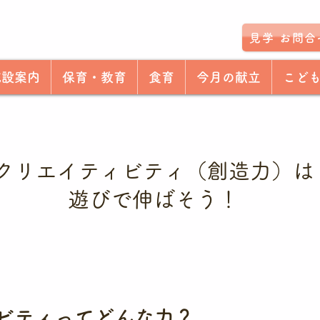
見学 お問合
施設案内
保育・教育
食育
今月の献立
こど
クリエイティビティ（創造力）は
遊びで伸ばそう！
ィビティってどんな力？