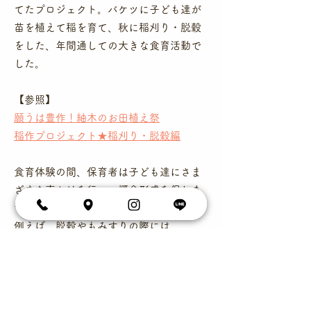
てたプロジェクト。バケツに子ども達が
苗を植えて稲を育て、秋に稲刈り・脱穀
をした、年間通しての大きな食育活動で
した。
【参照】
願うは豊作！紬木のお田植え祭
稲作プロジェクト★稲刈り・脱穀編
食育体験の間、保育者は子ども達にさま
ざまな声かけを行い、概念形成を促しま
す。
​例えば、脱穀やもみすりの際には…
●茶色のもみから籾殻が剥がれて…
何色に変わったかな？
→視覚概念