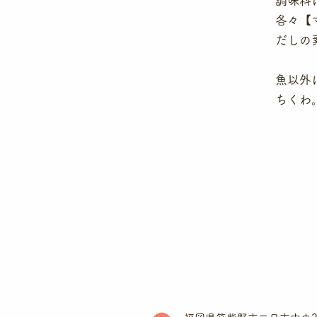
調味料
各々【
だしの
​魚以
ちくわ