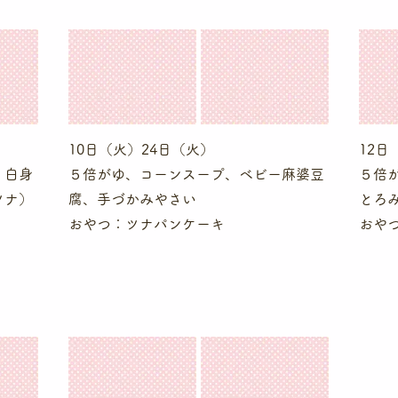
10日（火）24日（火）
12日
、白身
５倍がゆ、コーンスープ、ベビー麻婆豆
５倍
ツナ）
腐、手づかみやさい
とろ
​おやつ：ツナパンケーキ
​おや