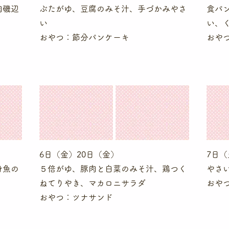
肉磯辺
ぶたがゆ、豆腐のみそ汁、手づかみやさ
食パ
い
い、
​おやつ：節分パンケーキ
​おや
6日（金）20日（金）
7日（
身魚の
５倍がゆ、豚肉と白菜のみそ汁、鶏つく
やさ
ねてりやき、マカロニサラダ
​おや
​おやつ：ツナサンド