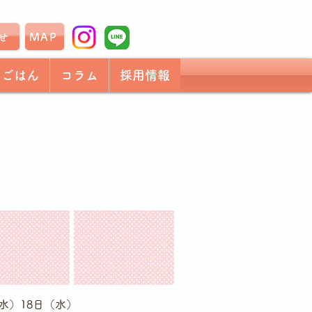
せ
MAP
もごはん
コラム
採用情報
水）18日（水）