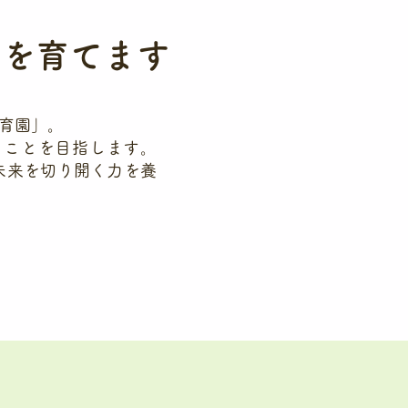
台を育てます
育園」。
ることを目指します。
未来を切り開く力を養