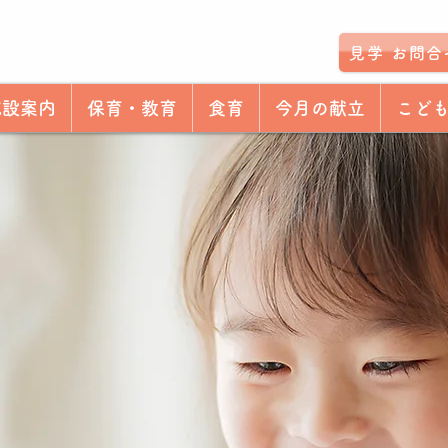
見学 お問合
施設案内
保育・教育
食育
今月の献立
こど