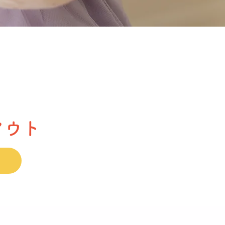
！
アウト